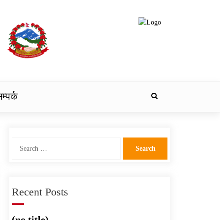
म्पर्क
Search
for:
Recent Posts
(no title)